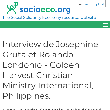
en
es
fr
pt
it
The Social Solidarity Economy resource website
Interview de Josephine
Gruta et Rolando
Londonio - Golden
Harvest Christian
Ministry International,
Philippines.
Dans un cadre économique très dégradé,