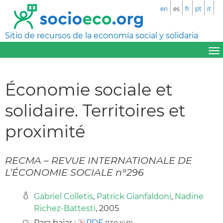
en
es
fr
pt
it
Sitio de recursos de la economía social y solidaria
Économie sociale et
solidaire. Territoires et
proximité
RECMA – REVUE INTERNATIONALE DE
L’ÉCONOMIE SOCIALE n°296
Gabriel Colletis
,
Patrick Gianfaldoni
,
Nadine
Richez-Battesti
, 2005
Para bajar :
PDF
(130 KiB)