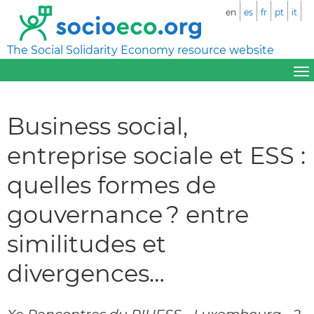
en
es
fr
pt
it
The Social Solidarity Economy resource website
Business social,
entreprise sociale et ESS :
quelles formes de
gouvernance ? entre
similitudes et
divergences…
Xe Rencontres du RIUESS - Luxembourg - 2