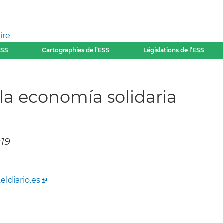
ire
ESS
Cartographies de l’ESS
Législations de l’ESS
la economía solidaria
019
ldiario.es