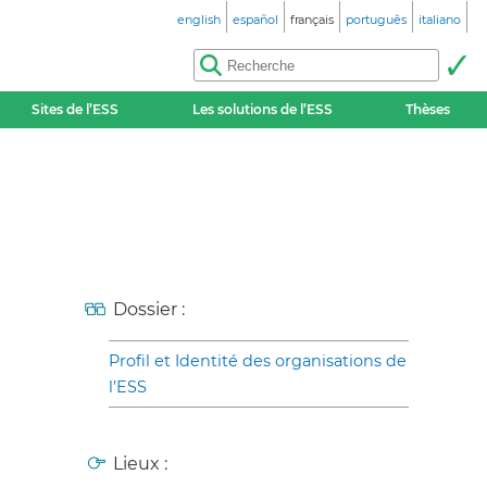
english
español
français
português
italiano
Sites de l’ESS
Les solutions de l’ESS
Thèses
Dossier :
Profil et Identité des organisations de
l’ESS
Lieux :