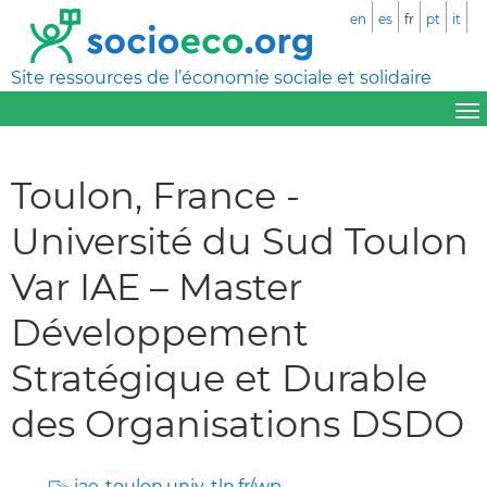
en
es
fr
pt
it
Site ressources de l’économie sociale et solidaire
Toulon, France -
Université du Sud Toulon
Var IAE – Master
Développement
Stratégique et Durable
des Organisations DSDO
iae-toulon.univ-tln.fr/wp-