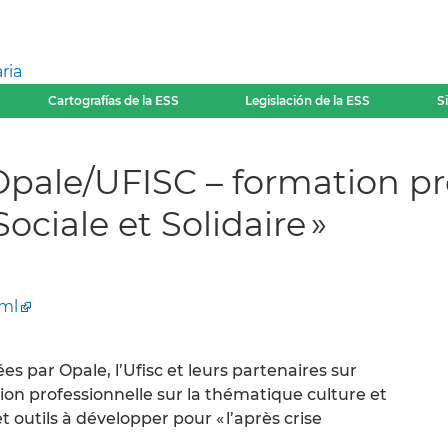
ria
Cartografías de la ESS
Legislación de la ESS
S
Opale/UFISC – formation pr
ociale et Solidaire »
tml
ées par Opale, l’Ufisc et leurs partenaires sur
tion professionnelle sur la thématique culture et
t outils à développer pour « l’après crise