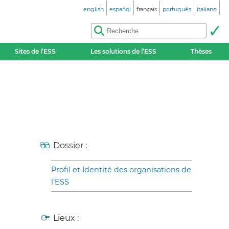
english
español
français
português
italiano
Sites de l’ESS
Les solutions de l’ESS
Thèses
Dossier :
Profil et Identité des organisations de
l’ESS
Lieux :