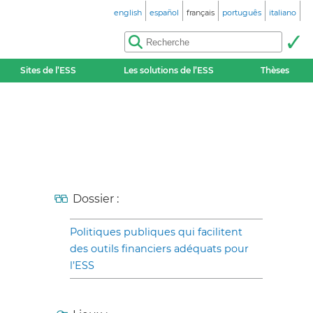
english
español
français
português
italiano
Sites de l’ESS
Les solutions de l’ESS
Thèses
Dossier :
Politiques publiques qui facilitent
des outils financiers adéquats pour
l’ESS