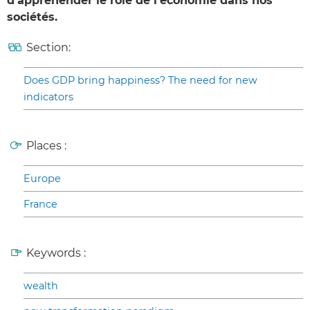
d’appréhender le rôle de l’économie dans nos
sociétés.
Section:
Does GDP bring happiness? The need for new
indicators
Places :
Europe
France
Keywords :
wealth