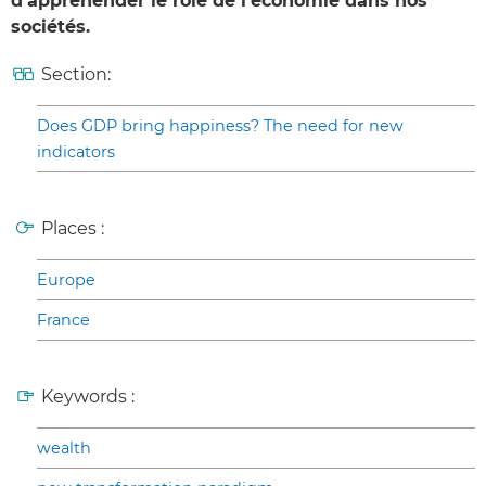
d’appréhender le rôle de l’économie dans nos
sociétés.
Section:
Does GDP bring happiness? The need for new
indicators
Places :
Europe
France
Keywords :
wealth