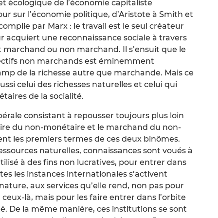
 et écologique de l’économie capitaliste
r sur l’économie politique, d’Aristote à Smith et
complie par Marx : le travail est le seul créateur
r acquiert une reconnaissance sociale à travers
it marchand ou non marchand. Il s’ensuit que le
ollectifs non marchands est éminemment
hamp de la richesse autre que marchande. Mais ce
aussi celui des richesses naturelles et celui qui
aires de la socialité.
érale consistant à repousser toujours plus loin
taire du non-monétaire et le marchand du non-
t les premiers termes de ces deux binômes.
 ressources naturelles, connaissances sont voués à
ilisé à des fins non lucratives, pour entrer dans
utes les instances internationales s’activent
nature, aux services qu’elle rend, non pas pour
ceux-là, mais pour les faire entrer dans l’orbite
té. De la même manière, ces institutions se sont