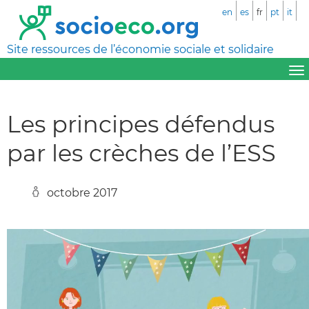
en
es
fr
pt
it
Site ressources de l’économie sociale et solidaire
Les principes défendus
par les crèches de l’ESS
octobre 2017