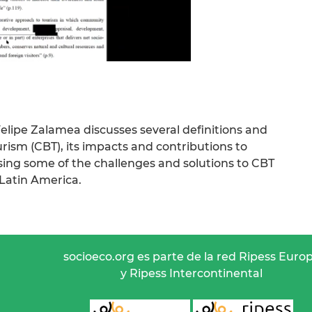
Felipe Zalamea discusses several definitions and
sm (CBT), its impacts and contributions to
ssing some of the challenges and solutions to CBT
 Latin America.
socioeco.org es parte de la red Ripess Euro
y Ripess Intercontinental