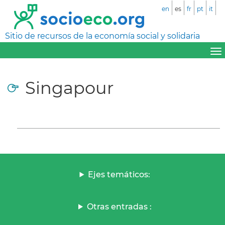
en
es
fr
pt
it
Sitio de recursos de la economía social y solidaria
Singapour
Ejes temáticos:
Otras entradas :