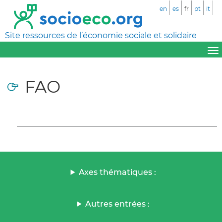
en
es
fr
pt
it
Site ressources de l’économie sociale et solidaire
FAO
Axes thématiques :
Autres entrées :