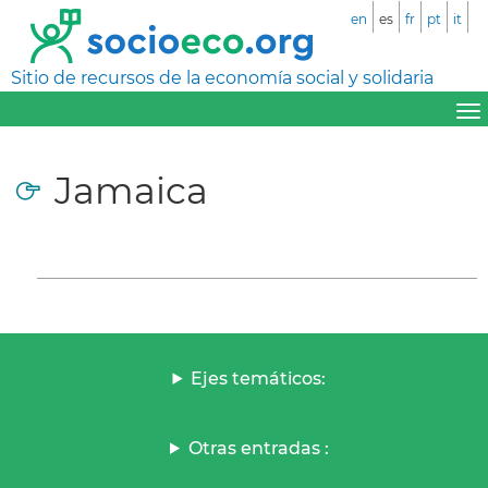
en
es
fr
pt
it
Sitio de recursos de la economía social y solidaria
Jamaica
Ejes temáticos:
Otras entradas :