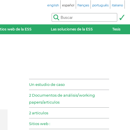
english
español
français
português
italiano
itios web de la ESS
Las soluciones de la ESS
Tesis
Un estudio de caso
2 Documentos de análisis/working
papers/articulos
2 artículos
Sitios web :