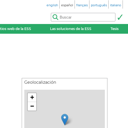
english
español
français
português
italiano
itios web de la ESS
Las soluciones de la ESS
Tesis
Geolocalización
+
−