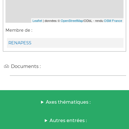
Leaflet
| données ©
OpenStreetMap
/ODbL - rendu
OSM France
Membre de :
RENAPESS
Documents :
Axes thématiques :
Autres entrées :