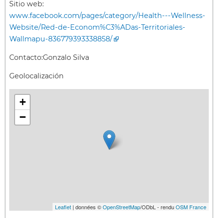
Sitio web:
www.facebook.com/pages/category/Health---Wellness-
Website/Red-de-Econom%C3%ADas-Territoriales-
Wallmapu-836779393338858/
Contacto:
Gonzalo Silva
Geolocalización
+
−
Leaflet
| données ©
OpenStreetMap
/ODbL - rendu
OSM France