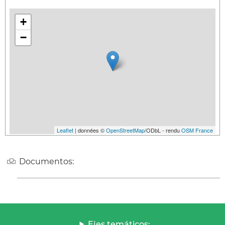
+
−
Leaflet
| données ©
OpenStreetMap
/ODbL - rendu
OSM France
Documentos:
Ejes temáticos: