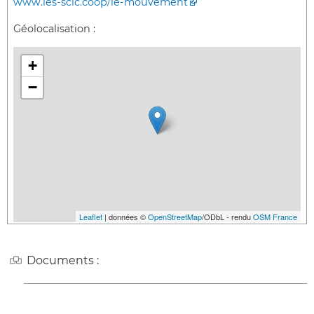
www.les-scic.coop/le-mouvement
Géolocalisation :
+
−
Leaflet
| données ©
OpenStreetMap
/ODbL - rendu
OSM France
Documents :