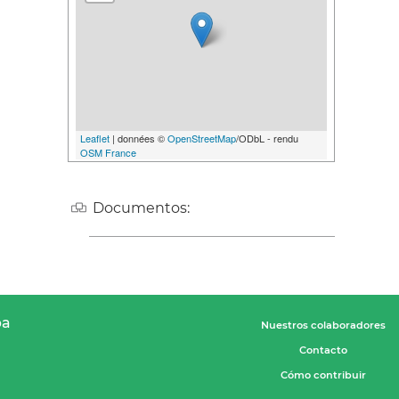
Leaflet
| données ©
OpenStreetMap
/ODbL - rendu
OSM France
Documentos:
pa
Nuestros colaboradores
Contacto
Cómo contribuir