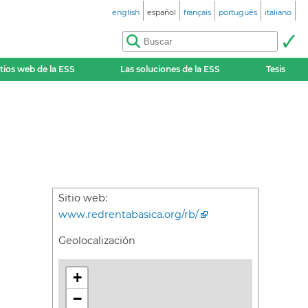
english
español
français
português
italiano
itios web de la ESS
Las soluciones de la ESS
Tesis
Sitio web:
www.redrentabasica.org/rb/
Geolocalización
+
−