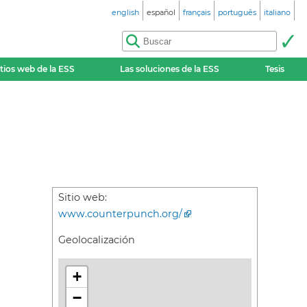
english
español
français
português
italiano
itios web de la ESS
Las soluciones de la ESS
Tesis
Sitio web:
www.counterpunch.org/
Geolocalización
+
−