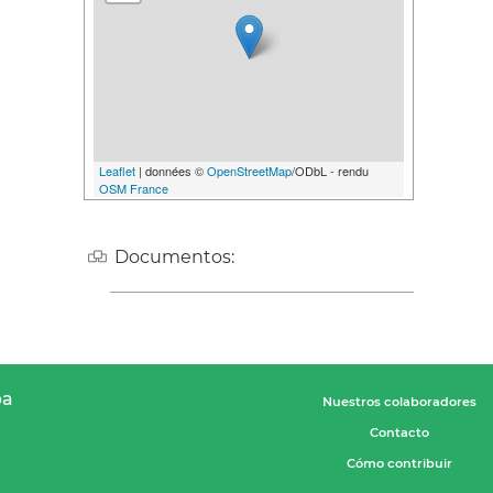
Leaflet
| données ©
OpenStreetMap
/ODbL - rendu
OSM France
Documentos:
pa
Nuestros colaboradores
Contacto
Cómo contribuir