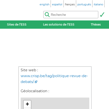
english
español
français
português
italiano
Sites de l’ESS
Les solutions de l’ESS
Thèses
Site web :
www.crisp.be/tag/politique-revue-de-
debats/
Géolocalisation :
+