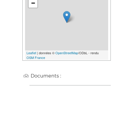
−
Leaflet
| données ©
OpenStreetMap
/ODbL - rendu
OSM France
Documents :