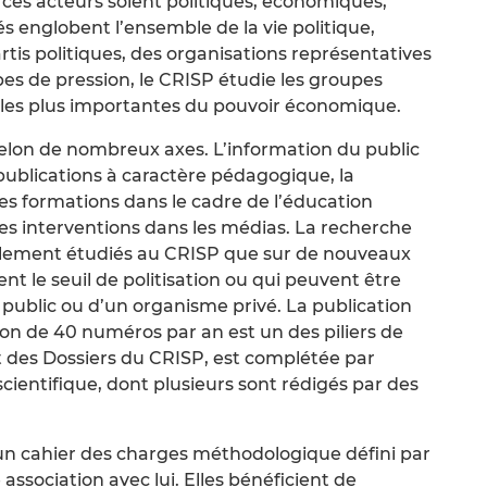
 ces acteurs soient politiques, économiques,
és englobent l’ensemble de la vie politique,
rtis politiques, des organisations représentatives
pes de pression, le CRISP étudie les groupes
es les plus importantes du pouvoir économique.
selon de nombreux axes. L’information du public
publications à caractère pédagogique, la
es formations dans le cadre de l’éducation
s interventions dans les médias. La recherche
nellement étudiés au CRISP que sur de nouveaux
nt le seuil de politisation ou qui peuvent être
public ou d’un organisme privé. La publication
on de 40 numéros par an est un des piliers de
et des Dossiers du CRISP, est complétée par
scientifique, dont plusieurs sont rédigés par des
 un cahier des charges méthodologique défini par
 association avec lui. Elles bénéficient de