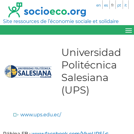
en
es
fr
pt
it
Site ressources de l’économie sociale et solidaire
Universidad
Politécnica
Salesiana
(UPS)
www.ups.edu.ec/
Páhina FB :
www.facebook.com/ViveUPS/