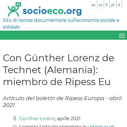
en
es
fr
pt
it
Sito di risorse documentarie sull’economia sociale e
solidale
Con Günther Lorenz de
Technet (Alemania):
miembro de Ripess Eu
Artículo del boletín de Ripess Europa - abril
2021
Günther Lorenz
, aprile 2021
Leggere l’articolo completo in :
ripess.eu