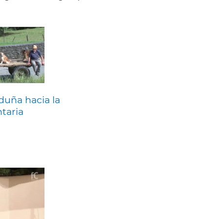
duña hacia la
taria