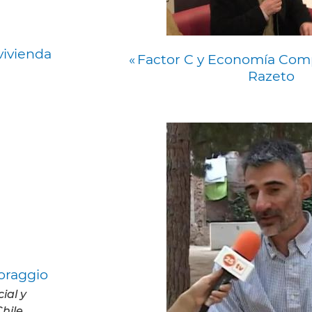
vivienda
« Factor C y Economía Compr
Razeto
Coraggio
ial y
hile