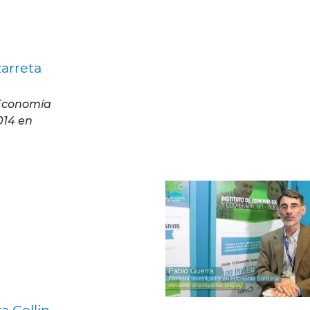
arreta
 Economía
014 en
a Collin