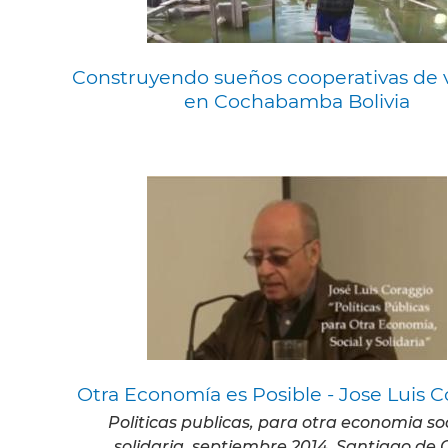
Construyendo sueños cooperativas de 
en Cochabamba Bolivia
Otra Economía es Posible - Jose Luis 
Politicas publicas, para otra economia soc
solidaria. septiembre 2014, Santiago de C