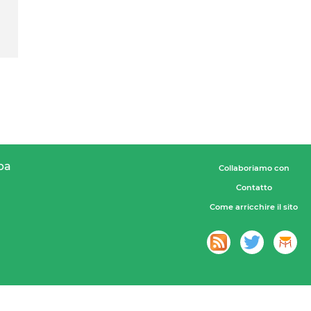
pa
Collaboriamo con
Contatto
Come arricchire il sito