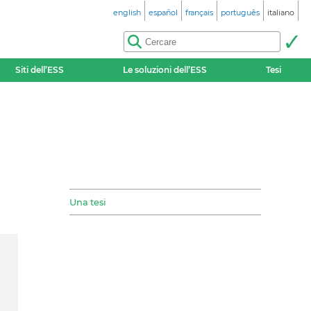
english
español
français
português
italiano
Siti dell’ESS
Le soluzioni dell’ESS
Tesi
Una tesi