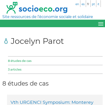
en
es
fr
pt
it
Site ressources de l’économie sociale et solidaire
Jocelyn Parot
8 études de cas
3 articles
8 études de cas
Vth URGENCI Symposium: Monterey