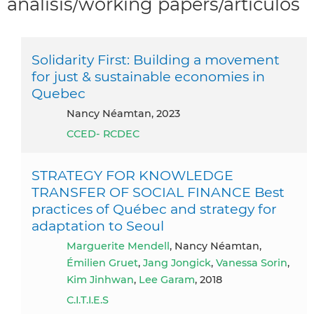
análisis/working papers/articulos
Solidarity First: Building a movement
for just & sustainable economies in
Quebec
Nancy Néamtan, 2023
CCED- RCDEC
STRATEGY FOR KNOWLEDGE
TRANSFER OF SOCIAL FINANCE Best
practices of Québec and strategy for
adaptation to Seoul
Marguerite Mendell
, Nancy Néamtan,
Émilien Gruet
,
Jang Jongick
,
Vanessa Sorin
,
Kim Jinhwan
,
Lee Garam
, 2018
C.I.T.I.E.S