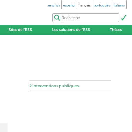
english
español
français
português
italiano
Sites de l’ESS
Les solutions de l’ESS
Thèses
2 interventions publiques