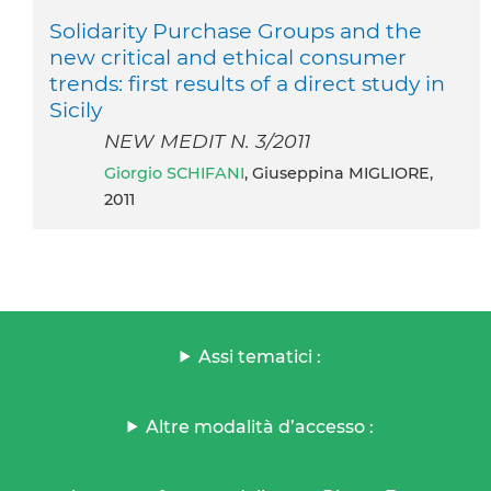
Solidarity Purchase Groups and the
new critical and ethical consumer
trends: first results of a direct study in
Sicily
NEW MEDIT N. 3/2011
Giorgio SCHIFANI
, Giuseppina MIGLIORE,
2011
Assi tematici :
Altre modalità d’accesso :