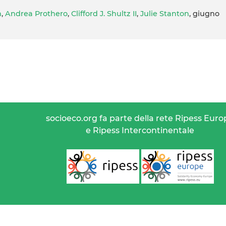
h
,
Andrea Prothero
,
Clifford J. Shultz II
,
Julie Stanton
, giugno
socioeco.org fa parte della rete Ripess Euro
e Ripess Intercontinentale