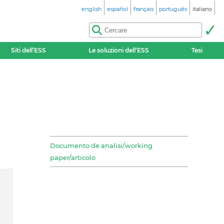
english
español
français
português
italiano
Siti dell’ESS
Le soluzioni dell’ESS
Tesi
Documento de analisi/working
paper/articolo