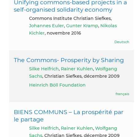
Unifying commons-based projects in a
self-organised solidarity economy
Commons Institute Christian Siefkes,
Johannes Euler
,
Gunter Kramp
,
Nikolas
Kichler
, novembre 2016
Deutsch
The Commons- Prosperity by Sharing
Silke Helfrich
,
Rainer Kuhlen
,
Wolfgang
Sachs
, Christian Siefkes, décembre 2009
Heinrich Böll Foundation
français
BIENS COMMUNS – La prospérité par
le partage
Silke Helfrich
,
Rainer Kuhlen
,
Wolfgang
Sachs
, Christian Siefkes, décembre 2009