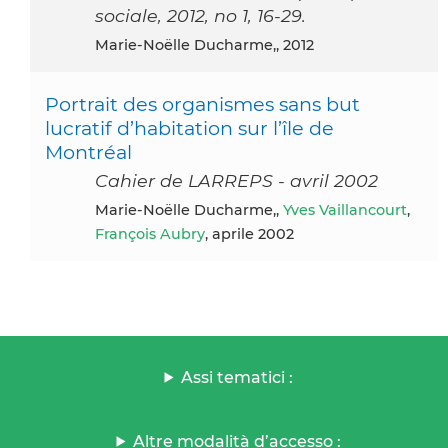
sociale, 2012, no 1, 16-29.
Marie-Noëlle Ducharme,, 2012
Portrait des organismes sans but
lucratif d’habitation sur l’île de
Montréal
Cahier de LARREPS - avril 2002
Marie-Noëlle Ducharme,,
Yves Vaillancourt
,
François Aubry
, aprile 2002
Assi tematici :
Altre modalità d’accesso :