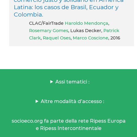
Latina: los casos de Brasil, Ecuador y
Colombia.
CLAC/FairTrade
Haroldo Mendonça
,
Rosemary Gomes
, Lukas Decker,
Patrick
Clark
,
Raquel Oses
,
Marco Coscione
, 2016
Assi tematici :
Altre modalità d’accesso :
socioeco.org fa parte della rete Ripess Europa
e Ripess Intercontinentale