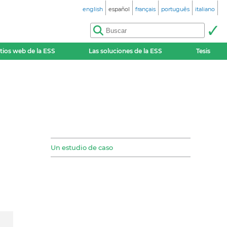
english
español
français
português
italiano
itios web de la ESS
Las soluciones de la ESS
Tesis
Un estudio de caso