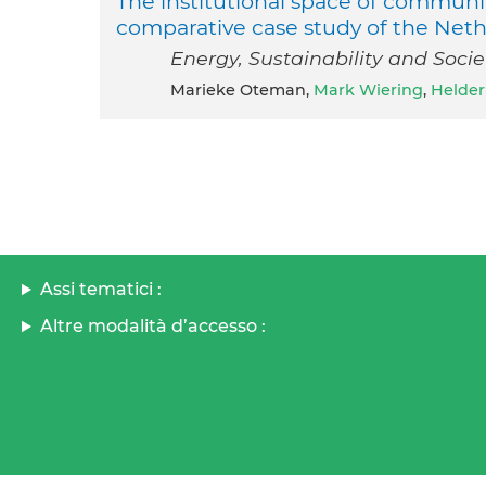
The institutional space of communit
comparative case study of the Ne
Energy, Sustainability and Socie
Marieke Oteman,
Mark Wiering
,
Helde
Assi tematici :
Altre modalità d’accesso :