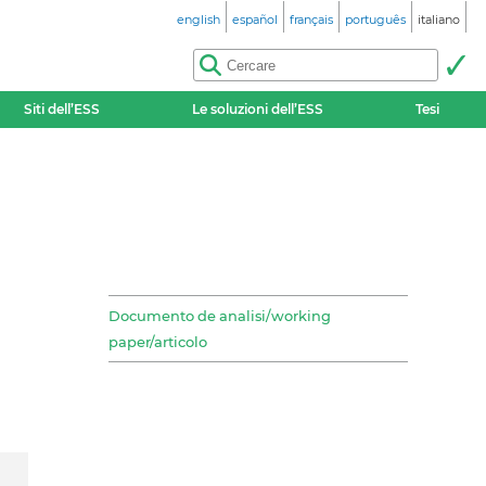
english
español
français
português
italiano
Siti dell’ESS
Le soluzioni dell’ESS
Tesi
Documento de analisi/working
paper/articolo