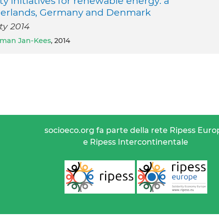
y initiatives for renewable energy: a
therlands, Germany and Denmark
ty 2014
rman Jan-Kees
, 2014
socioeco.org fa parte della rete Ripess Euro
e Ripess Intercontinentale