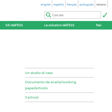
english
español
français
português
italiano
Siti dell’ESS
Le soluzioni dell’ESS
Tesi
Un studio di caso
Documento de analisi/working
paper/articolo
3 articoli