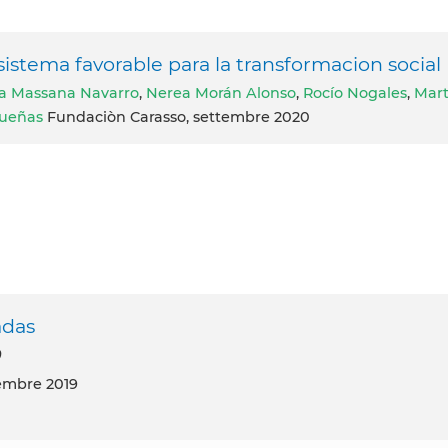
sistema favorable para la transformacion social
ia Massana Navarro
,
Nerea Morán Alonso
,
Rocío Nogales
,
Mar
ueñas
Fundaciòn Carasso, settembre 2020
adas
9
embre 2019