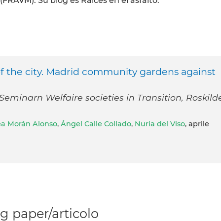
FRAVM). Su blog es Raices en el asfalto.
f the city. Madrid community gardens against
eminarn Welfaire societies in Transition, Roskilde
a Morán Alonso
,
Ángel Calle Collado
,
Nuria del Viso
, aprile
 paper/articolo