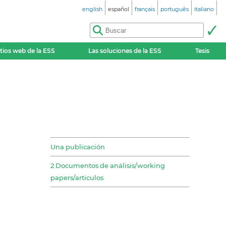
english
español
français
português
italiano
itios web de la ESS
Las soluciones de la ESS
Tesis
Una publicación
2 Documentos de análisis/working
papers/articulos