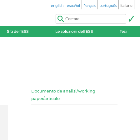
english
español
français
português
italiano
Siti dell’ESS
Le soluzioni dell’ESS
Tesi
Documento de analisi/working
paper/articolo