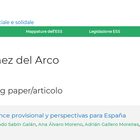
ale e solidale
Mappature dell’ESS
Legislazione ESS
ez del Arco
 paper/articolo
ance provisional y perspectivas para España
do Sabín Galán
,
Ana Álvaro Moreno
,
Adrián Gallero Moreiras
,