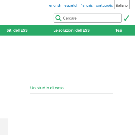
english
español
français
português
italiano
Siti dell’ESS
Le soluzioni dell’ESS
Tesi
Un studio di caso