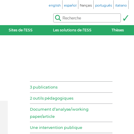
english
español
français
português
italiano
Sites de l’ESS
Les solutions de l’ESS
Thèses
3 publications
2 outils pédagogiques
Document d’analyse/working
paper/article
Une intervention publique