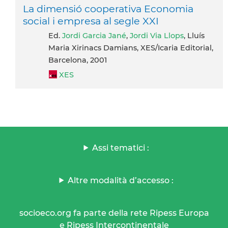
La dimensió cooperativa Economia
social i empresa al segle XXI
ed.
Jordi Garcia Jané
,
Jordi Via Llops
, Lluís
Maria Xirinacs Damians, XES/Icaria Editorial,
Barcelona, 2001
XES
Assi tematici :
Altre modalità d’accesso :
socioeco.org fa parte della rete Ripess Europa
e Ripess Intercontinentale