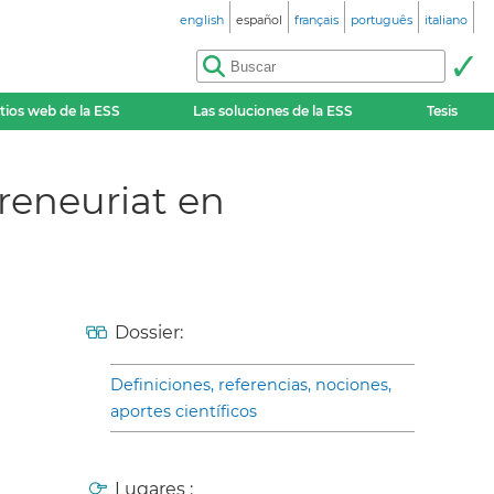
english
español
français
português
italiano
itios web de la ESS
Las soluciones de la ESS
Tesis
preneuriat en
Dossier:
Definiciones, referencias, nociones,
aportes científicos
Lugares :