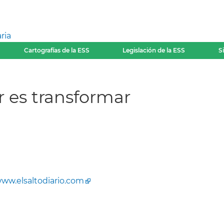
ria
Cartografías de la ESS
Legislación de la ESS
S
tir es transformar
ww.elsaltodiario.com