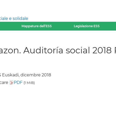
ale e solidale
Mappature dell’ESS
Legislazione ESS
razon. Auditoría social 201
 Euskadi, dicembre 2018
icare
PDF
(1 MiB)