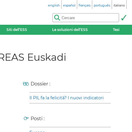
english
español
français
português
italiano
Siti dell’ESS
Le soluzioni dell’ESS
Tesi
8 REAS Euskadi
Dossier :
Il PIL fa la felicità? I nuovi indicatori
Posti :