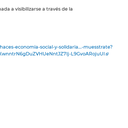
ada a visibilizarse a través de la
aces-economia-social-y-solidaria...-muesstrate?
bXwnntrN6gDuZVHUeNntJZ7Ij-L9GvoARojuUI