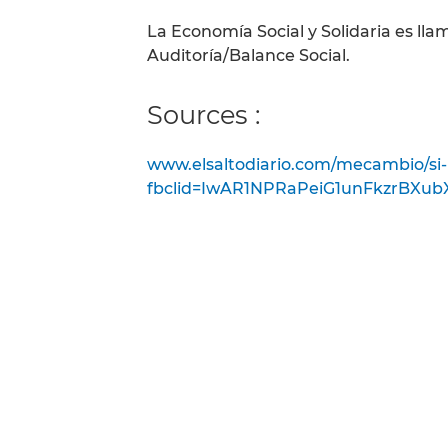
La Economía Social y Solidaria es llam
Auditoría/Balance Social.
Sources :
www.elsaltodiario.com/mecambio/si-h
fbclid=IwAR1NPRaPeiG1unFkzrBXu