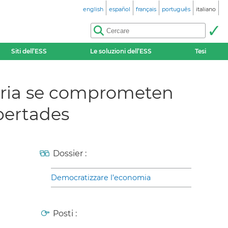
english
español
français
português
italiano
Siti dell’ESS
Le soluzioni dell’ESS
Tesi
daria se comprometen
ibertades
Dossier :
Democratizzare l’economia
Posti :