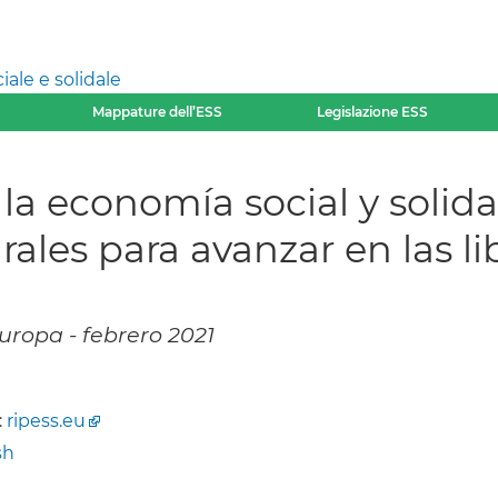
ale e solidale
Mappature dell’ESS
Legislazione ESS
 la economía social y soli
rales para avanzar en las l
Europa - febrero 2021
:
ripess.eu
sh